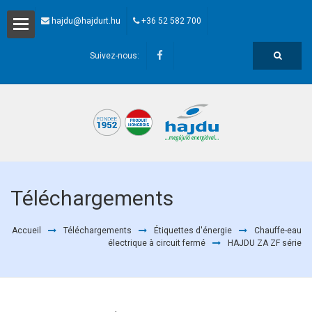
hajdu@hajdurt.hu
+36 52 582 700
ligne
Suivez-nous:
ts
Téléchargements
ments
Accueil
Téléchargements
Étiquettes d'énergie
Chauffe-eau
électrique à circuit fermé
HAJDU ZA ZF série