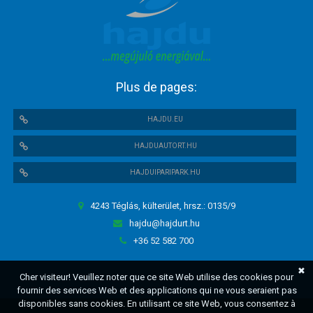
Plus de pages:
HAJDU.EU
HAJDUAUTORT.HU
HAJDUIPARIPARK.HU
4243 Téglás, külterület, hrsz.: 0135/9
hajdu@hajdurt.hu
+36 52 582 700
✖
Cher visiteur! Veuillez noter que ce site Web utilise des cookies pour
fournir des services Web et des applications qui ne vous seraient pas
disponibles sans cookies. En utilisant ce site Web, vous consentez à